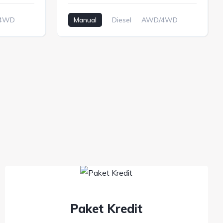
4WD
Manual
Diesel
AWD/4WD
Paket Kredit