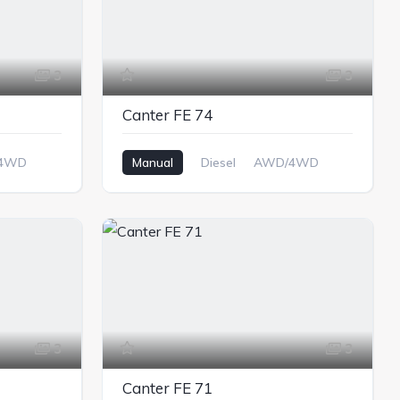
3
3
Canter FE 74
4WD
Manual
Diesel
AWD/4WD
3
3
Canter FE 71