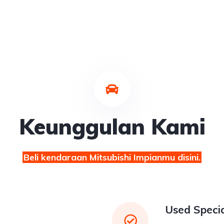
Keunggulan Kami
Beli kendaraan Mitsubishi Impianmu disini.
Used Specia