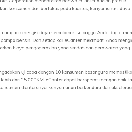
d Bus Corporation mengatakan bahwa eCanter adalah produk
kan konsumen dan berfokus pada kualitas, kenyamanan, daya
mampuan mengisi daya semalaman sehingga Anda dapat mem
pompa bensin. Dan setiap kali eCanter melambat, Anda mengi
warkan biaya pengoperasian yang rendah dan perawatan yang
 mengadakan uji coba dengan 10 konsumen besar guna memastik
i lebih dari 25.000KM, eCanter dapat beroperasi dengan baik t
 konsumen diantaranya, kenyamanan berkendara dan akseleras