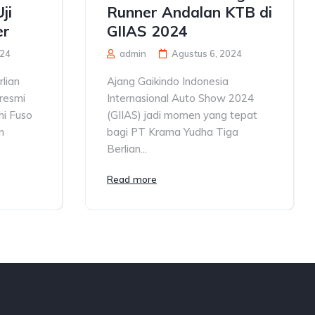
ji
Runner Andalan KTB di
er
GIIAS 2024
024
admin
Agustus 6, 2024
lian
Ajang Gaikindo Indonesia
 resmi
Internasional Auto Show 2024
hi Fuso
(GIIAS) jadi momen yang tepat
n
bagi PT Krama Yudha Tiga
Berlian...
Read more