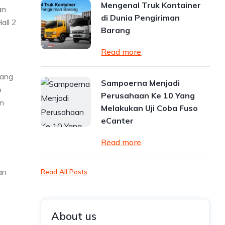
Mengenal Truk Kontainer
an
di Dunia Pengiriman
all 2
Barang
Read more
yang
Sampoerna Menjadi
o
Perusahaan Ke 10 Yang
en
Melakukan Uji Coba Fuso
eCanter
Read more
an
Read All Posts
About us