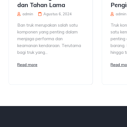
dan Tahan Lama
Pengi
admin
Agustus 6, 2024
admin
Ban truk merupakan salah satu
Truk ko
komponen yang penting dalam
satu ke
menjaga performa dan
penting 
keamanan kendaraan. Terutama
barang. 
bagi truk yang...
hingga tr
Read more
Read mo