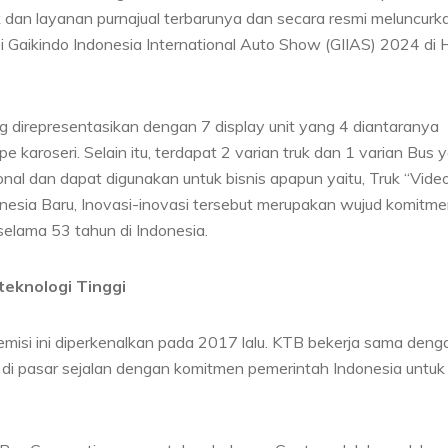
 dan layanan purnajual terbarunya dan secara resmi meluncurk
si Gaikindo Indonesia International Auto Show (GIIAS) 2024 di H
g direpresentasikan dengan 7 display unit yang 4 diantaranya
pe karoseri. Selain itu, terdapat 2 varian truk dan 1 varian Bus 
al dan dapat digunakan untuk bisnis apapun yaitu, Truk “Vide
nesia Baru, Inovasi-inovasi tersebut merupakan wujud komitm
elama 53 tahun di Indonesia.
teknologi Tinggi
 emisi ini diperkenalkan pada 2017 lalu. KTB bekerja sama deng
a di pasar sejalan dengan komitmen pemerintah Indonesia untuk