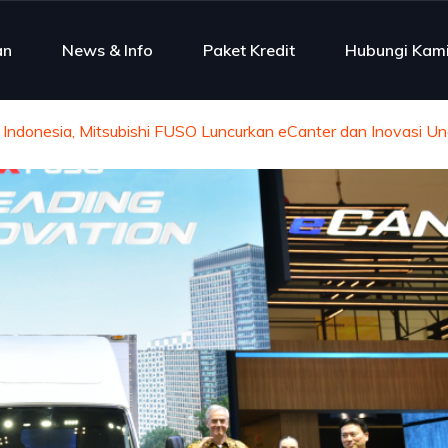
an
News & Info
Paket Kredit
Hubungi Kam
i Indonesia, Mitsubishi FUSO Luncurkan eCanter dan Inovasi U