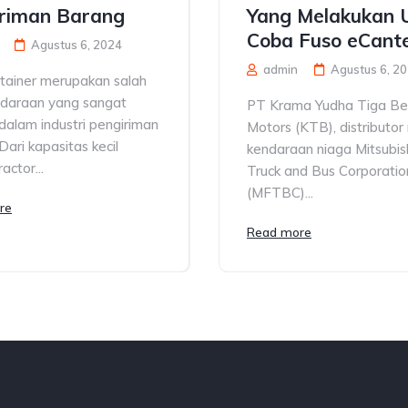
riman Barang
Yang Melakukan U
Coba Fuso eCant
Agustus 6, 2024
admin
Agustus 6, 2
ntainer merupakan salah
ndaraan yang sangat
PT Krama Yudha Tiga Ber
dalam industri pengiriman
Motors (KTB), distributor
Dari kapasitas kecil
kendaraan niaga Mitsubis
actor...
Truck and Bus Corporatio
(MFTBC)...
re
Read more