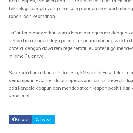
Karl Deppen, Presiden and CEO Mitsubishi Fuso Truck an
teknologi canggih yang dirancang dengan mempertimbang
tahan, dan keamanan.
“eCanter menawarkan kemudahan penggunaan dengan ke
setiap hari dengan daya penuh, tanpa membuang waktu di 
baterai dengan daya rem regeneratif. eCanter juga mena
minimal,” ujarnya.
Sebelum diluncurkan di Indonesia, Mitsubishi Fuso telah
kemampuan eCanter dalam operasional bisnis. Setelah diuj
ada kendala apapun dan mendapatkan respon positif dari
yang kuat.
Share
Tweet