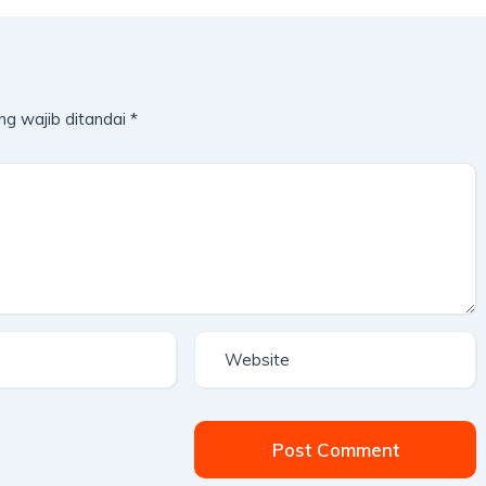
ng wajib ditandai
*
Post Comment