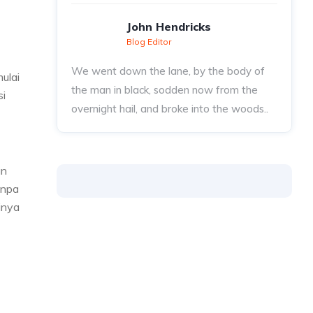
John Hendricks
Blog Editor
We went down the lane, by the body of
ulai
the man in black, sodden now from the
si
overnight hail, and broke into the woods..
an
anpa
inya