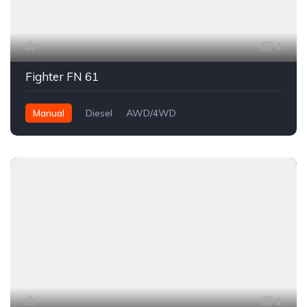
1
Fighter FN 61
Manual
Diesel
AWD/4WD
1