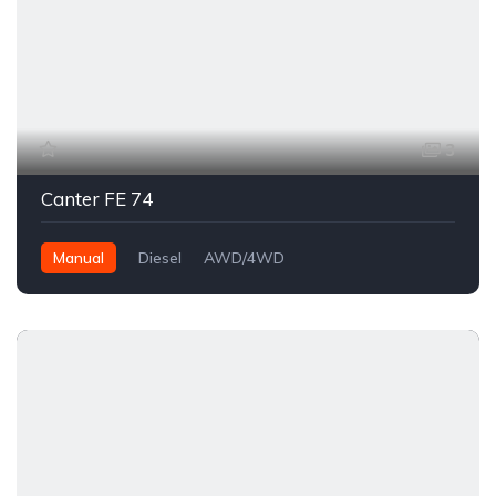
3
Canter FE 74
Manual
Diesel
AWD/4WD