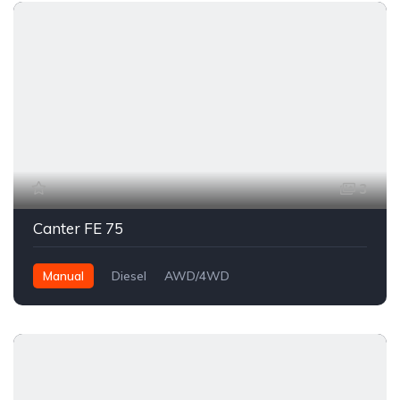
3
Canter FE 75
Manual
Diesel
AWD/4WD