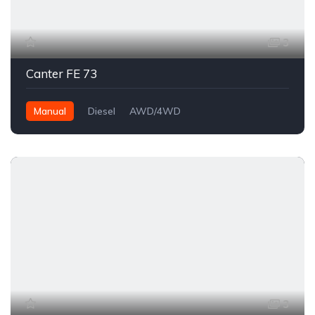
3
Canter FE 73
Manual
Diesel
AWD/4WD
3