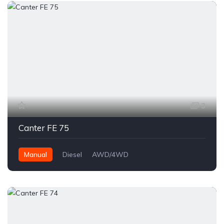
3
Canter FE 75
Manual
Diesel
AWD/4WD