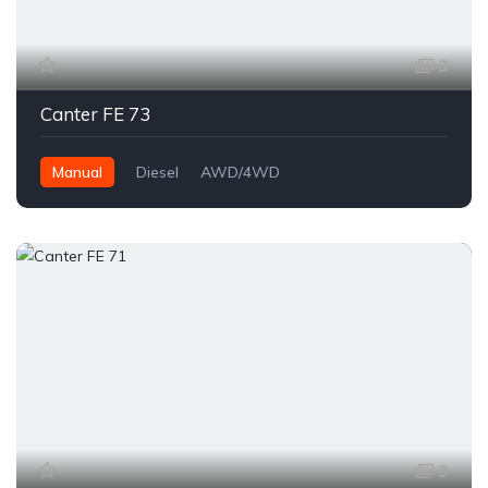
3
Canter FE 73
Manual
Diesel
AWD/4WD
3