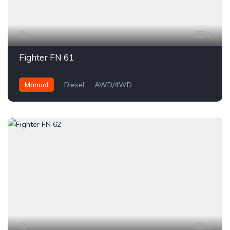
1
Fighter FN 61
Manual
Diesel
AWD/4WD
1