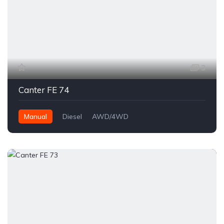
3
Canter FE 74
Manual
Diesel
AWD/4WD